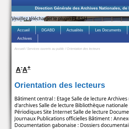
Direction Générale des Archives Nationales, de
Veuillez télécharger le plugin FLASH
Accueil
DGABD
Actualités
Les Documents
Archives
Accueil
/
Services ouverts au public
/
Orientation des lecteurs
-
+
A
A
Orientation des lecteurs
Bâtiment central : Etage Salle de lecture Archives
d'archives Salle de lecture Bibliothèque national
Périodiques Site Internet Salle de lecture Docum
Journaux Publications officielles Bâtiment : Annexe
Documentation gabonaise : Dossiers documentair