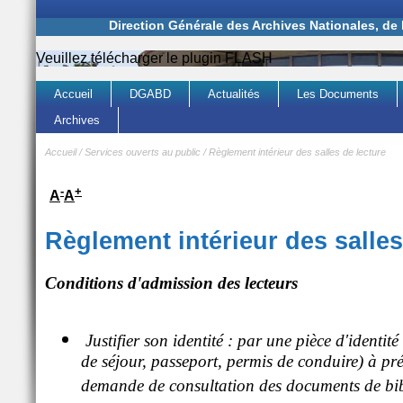
Direction Générale des Archives Nationales, de
Veuillez télécharger le plugin FLASH
Accueil
DGABD
Actualités
Les Documents
Archives
Accueil
/
Services ouverts au public
/
Règlement intérieur des salles de lecture
-
+
A
A
Règlement intérieur des salles
Conditions d'admission des lecteurs
Justifier son identité : par une pièce d'identité
de séjour, passeport, permis de conduire) à pr
demande de consultation des documents de bib