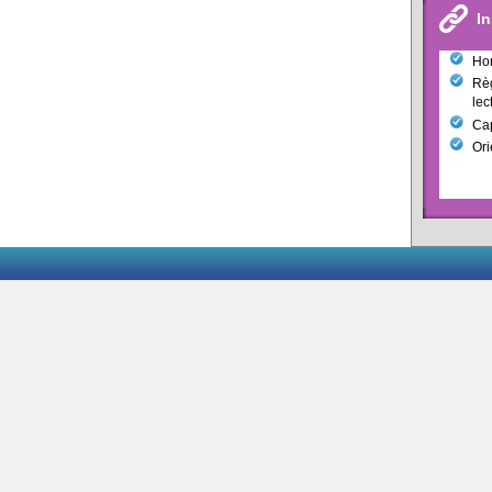
In
Hor
Règ
lec
Cap
Ori