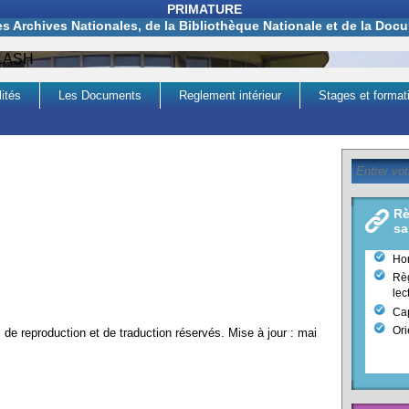
PRIMATURE
es Archives Nationales, de la Bibliothèque Nationale et de la Do
 FLASH
ités
Les Documents
Reglement intérieur
Stages et format
Rè
sa
Hor
Règ
lec
Cap
Ori
de reproduction et de traduction réservés. Mise à jour : mai