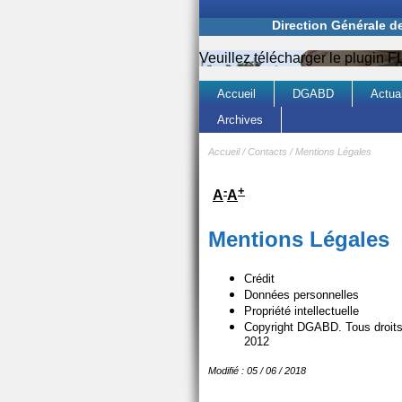
Direction Générale d
Veuillez télécharger le plugin
Accueil
DGABD
Actual
Archives
Accueil
/
Contacts
/
Mentions Légales
-
+
A
A
Mentions Légales
Crédit
Données personnelles
Propriété intellectuelle
Copyright DGABD. Tous droits 
2012
Modifié : 05 / 06 / 2018