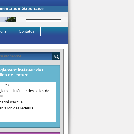
cumentation Gabonaise
ions
Contatcs
glement intérieur des
lles de lecture
aires
lement intérieur des salles de
ture
acité d'accueil
entation des lecteurs