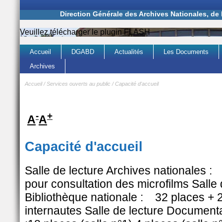
Direction Générale des Archives Nationales, de
Veuillez télécharger le plugin FLASH
Accueil
DGABD
Actualités
Les Documents
Archives
Accueil
/
Services ouverts au public
/
Capacité d'accueil
-
+
A
A
Capacité d'accueil
Salle de lecture Archives nationales :
pour consultation des microfilms Salle 
Bibliothèque nationale : 32 places + 
internautes Salle de lecture Document