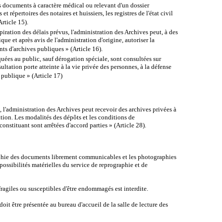
s documents à caractère médical ou relevant d'un dossier
et répertoires des notaires et huissiers, les registres de l'état civil
Article 15).
iration des délais prévus, l'administration des Archives peut, à des
ique et après avis de l'administration d'origine, autoriser la
ts d'archives publiques » (Article 16).
ées au public, sauf dérogation spéciale, sont consultées sur
ultation porte atteinte à la vie privée des personnes, à la défense
é publique » (Article 17)
s, l'administration des Archives peut recevoir des archives privées à
tion. Les modalités des dépôts et les conditions de
nstituant sont arrêtées d'accord parties » (Article 28).
phie des documents librement communicables et les photographies
possibilités matérielles du service de reprographie et de
agiles ou susceptibles d'être endommagés est interdite.
it être présentée au bureau d'accueil de la salle de lecture des