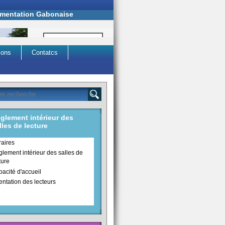
cumentation Gabonaise
ions
Contatcs
glement intérieur des
lles de lecture
aires
lement intérieur des salles de
ture
acité d'accueil
entation des lecteurs