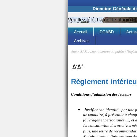
Direction Générale d
Veuillez télécharger le plugin
Accueil
DGABD
Actual
Archives
Accueil
/
Services ouverts au public
/
Règleme
-
+
A
A
Règlement intérieur
Conditions d'admission des lecteurs
Justifier son identité : par une 
de conduire) à présenter à cha
(ouvrages et périodiques, ...) et 
La consultation des archives néc
plus, une lettre de recommandati
Représentation diplomatique de