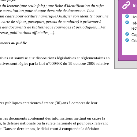
In
 du lecteur (une seule fois) ; une fiche d'identification du sujet
 de consultation pour chaque demande de documents. Lien
 un cadre pour écriture numérique) Justifier son identité : par une
Hor
, carte de séjour, passeport, permis de conduire) à présenter à
Règ
des documents de bibliothèque (ouvrages et périodiques, ...) et
lec
se, publications officielles, ...).
Cap
Ori
ments au public
es est soumise aux dispositions législatives et réglementaires en
atives sont régies par la Loi n°009/PR du 19 octobre 2006 relative
s publiques antérieures à trente (30) ans à compter de leur
r les documents contenant des informations mettant en cause la
s, la défense nationale ou la sûreté nationale et pour ceux relevant
e. Dans ce dernier cas, le délai court à compter de la décision