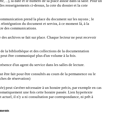
e, ...), la date et le numéro de sa place assise dans la salle. Pour un
es renseignements ci-dessus, la cote du dossier et la cote
communication prend la place du document sur les rayons ; le
 réintégration du document et servira, à ce moment là, à la
stre des communications.
es archives se fait sur place. Chaque lecteur ne peut recevoir
e la bibliothèque et des collections de la documentation
ne peut être communiqué plus d'un volume à la fois.
ésence d'un agent du service dans les salles de lecture.
t être fait pour être consultés au cours de la permanence ou le
ches de réservation)
e) peut s'avérer nécessaire à un horaire précis, par exemple en cas
utomatiquement une fois cette horaire passée. Lien hypertexte
t actuel, il n'y a ni consultation par correspondance, ni prêt à
uments