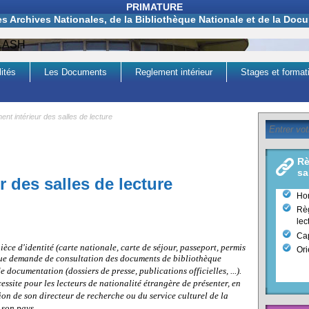
PRIMATURE
es Archives Nationales, de la Bibliothèque Nationale et de la Do
 FLASH
ités
Les Documents
Reglement intérieur
Stages et format
nt intérieur des salles de lecture
Rè
sa
 des salles de lecture
Hor
Règ
lec
Cap
pièce d'identité (carte nationale, carte de séjour, passeport, permis
Ori
que demande de consultation des documents de bibliothèque
de documentation (dossiers de presse, publications officielles, ...).
essite pour les lecteurs de nationalité étrangère de présenter, en
on de son directeur de recherche ou du service culturel de la
 son pays.