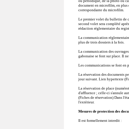
ou périodique, de la photo ou cart
document en microfilm, en plus d
correspondante du microfilm.
Le premier volet du bulletin de 
second volet sera complété après
rédaction réglementaire du regi
La communication réglementaire d
plus de trois dossiers à la fois.
La communication des ouvrages d
gabonaise se font sur place. Il 
Les communications se font en pr
La réservation des documents peu
jour suivant. Lien hypertexte (Fi
La réservation de place (numéroté
d'affluence ; celle-ci s'annule a
(Fiches de réservation) Dans l'éta
l'extérieur.
Mesures de protection des doc
Il est formellement interdit :