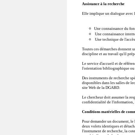
Assistance à la recherche
Elle implique un dialogue avec l'a
Une connaissance du fond
Une connaissance interne
Une technique de l'accè
Toutes ces démarches donnent une
discipline et au travail qu'il prép
Le service d'accueil et de référ
l'orientation bibliographique ou
Des instruments de recherche spéc
disponibles dans les salles de le
site Web de la DGABD.
Le chercheur doit assumer la resp
confidentialité de l'information, 
Conditions matérielles de com
Pour demander un document, le l
deux volets identiques et détacha
l'instrument de recherche, la cot