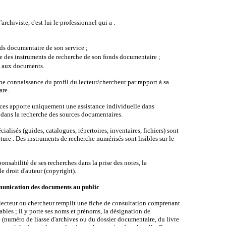
rchiviste, c'est lui le professionnel qui a :
s documentaire de son service ;
 des instruments de recherche de son fonds documentaire ;
s aux documents.
 connaissance du profil du lecteur/chercheur par rapport à sa
are.
ences apporte uniquement une assistance individuelle dans
 dans la recherche des sources documentaires.
ialisés (guides, catalogues, répertoires, inventaires, fichiers) sont
cture . Des instruments de recherche numérisés sont lisibles sur le
onsabilité de ses recherches dans la prise des notes, la
le droit d'auteur (copyright).
munication des documents au public
ecteur ou chercheur remplit une fiche de consultation comprenant
bles ; il y porte ses noms et prénoms, la désignation de
e (numéro de liasse d'archives ou du dossier documentaire, du livre