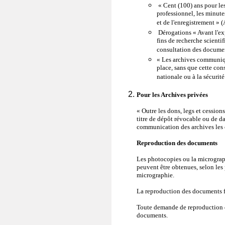
« Cent (100) ans pour le
professionnel, les minutes 
et de l'enregistrement » (
Dérogations « Avant l'exp
fins de recherche scientif
consultation des documen
« Les archives communiqu
place, sans que cette cons
nationale ou à la sécurit
Pour les Archives privées
« Outre les dons, legs et cession
titre de dépôt révocable ou de da
communication des archives les co
Reproduction des documents
Les photocopies ou la microgra
peuvent être obtenues, selon les 
micrographie.
La reproduction des documents fr
Toute demande de reproduction do
documents.