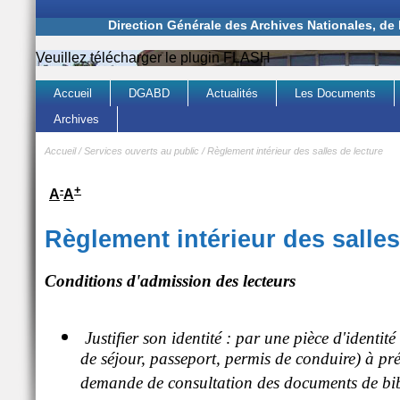
Direction Générale des Archives Nationales, de
Veuillez télécharger le plugin FLASH
Accueil
DGABD
Actualités
Les Documents
Archives
Accueil
/
Services ouverts au public
/
Règlement intérieur des salles de lecture
-
+
A
A
Règlement intérieur des salles
Conditions d'admission des lecteurs
Justifier son identité : par une pièce d'identité
de séjour, passeport, permis de conduire) à pr
demande de consultation des documents de bib