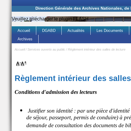
Direction Générale des Archives Nationales, de
Veuillez télécharger le plugin FLASH
Accueil
DGABD
Actualités
Les Documents
Archives
Accueil
/
Services ouverts au public
/
Règlement intérieur des salles de lecture
-
+
A
A
Règlement intérieur des salles
Conditions d'admission des lecteurs
Justifier son identité : par une pièce d'identité
de séjour, passeport, permis de conduire) à pr
demande de consultation des documents de bib