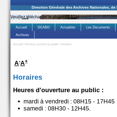
Direction Générale des Archives Nationales, de
Veuillez télécharger le plugin FLASH
Accueil
DGABD
Actualités
Les Documents
Archives
Accueil
/
Services ouverts au public
/
Horaires
-
+
A
A
Horaires
Heures d'ouverture au public :
mardi à vendredi : 08H15 - 17H45
samedi : 08H30 - 12H45.