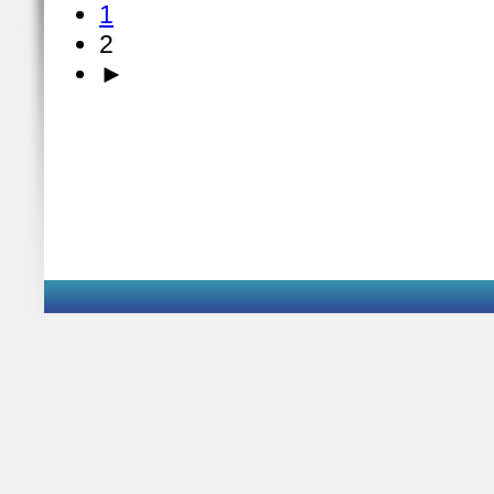
1
2
►