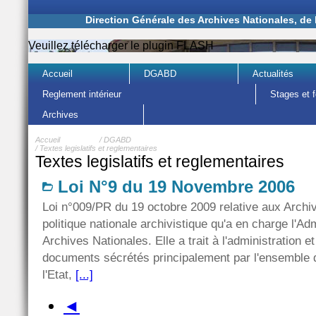
Direction Générale des Archives Nationales, de
Veuillez télécharger le plugin FLASH
Accueil
DGABD
Actualités
Reglement intérieur
Stages et 
Archives
Accueil
/
DGABD
/
Textes legislatifs et reglementaires
Textes legislatifs et reglementaires
Loi N°9 du 19 Novembre 2006
Loi n°009/PR du 19 octobre 2009 relative aux Archiv
politique nationale archivistique qu'a en charge l'Ad
Archives Nationales. Elle a trait à l'administration e
documents sécrétés principalement par l'ensemble
l'Etat,
[...]
◄