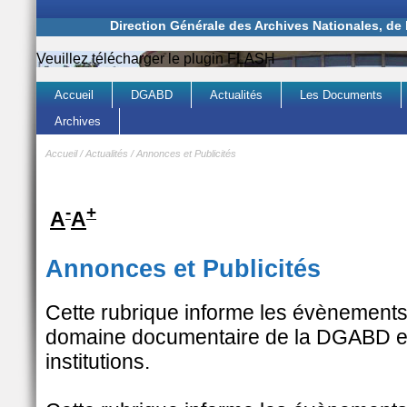
Direction Générale des Archives Nationales, de
Veuillez télécharger le plugin FLASH
Accueil
DGABD
Actualités
Les Documents
Archives
Accueil
/
Actualités
/
Annonces et Publicités
-
+
A
A
Annonces et Publicités
Cette rubrique informe les évènements 
domaine documentaire de la DGABD et
institutions.