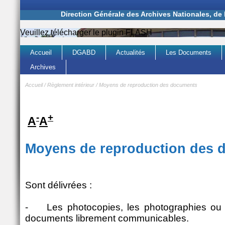
Direction Générale des Archives Nationales, de
Veuillez télécharger le plugin FLASH
Accueil
DGABD
Actualités
Les Documents
Archives
Accueil
/
Règlement intérieur
/
Moyens de reproduction des documents
-
+
A
A
Moyens de reproduction des 
Sont délivrées :
-
Les photocopies, les photographies ou 
documents librement communicables.